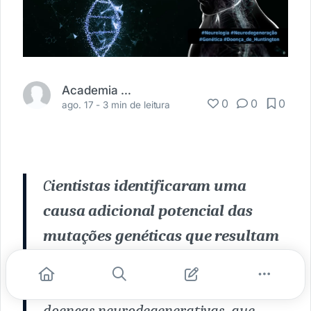
Academia Médica
0
0
0
ago. 17 -
3 min de leitura
C
ientistas identificaram uma
causa adicional potencial das
mutações genéticas que resultam
em condições raras, como a
doença de Huntington (HD).
As
doenças neurodegenerativas, que