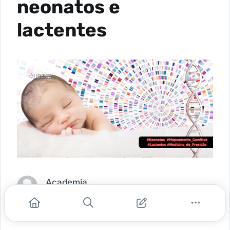
neonatos e
lactentes
Academia Médica
0
0
0
jul. 18 -
6 min de leitura