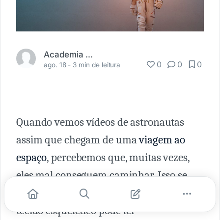
Academia Médica
0
0
0
ago. 18 -
3 min de leitura
Quando vemos vídeos de astronautas
assim que chegam de uma
viagem ao
espaço
, percebemos que, muitas vezes,
eles mal conseguem caminhar. Isso se
deve ao fato de que um voo espacial no
tecido esquelético pode ter