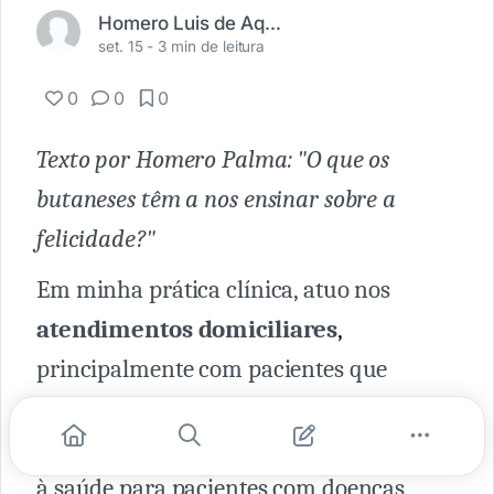
Homero Luis de Aquino Palma
set. 15 -
3 min de leitura
0
0
0
Texto por Homero Palma: "O que os
butaneses têm a nos ensinar sobre a
felicidade?"
Em minha prática clínica, atuo nos
atendimentos domiciliares
,
principalmente com pacientes que
necessitam de
cuidados paliativos
.
Esta
é uma modalidade que envolve a atenção
à saúde para pacientes com doenças