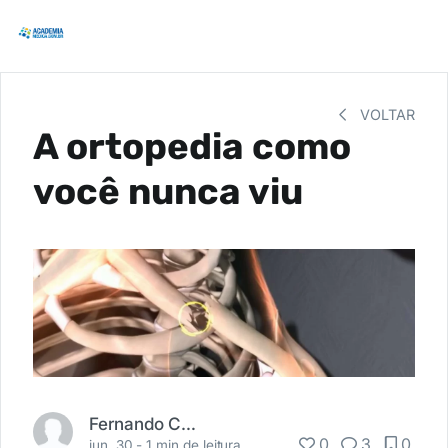
VOLTAR
A ortopedia como
você nunca viu
Fernando Carbonieri
0
3
0
jun. 30 -
1 min de leitura