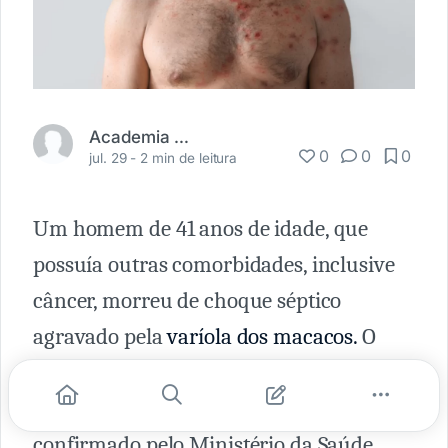
Academia Médica
0
0
0
jul. 29 -
2 min de leitura
Um homem de 41 anos de idade, que
possuía outras comorbidades, inclusive
câncer, morreu de choque séptico
agravado pela
varíola dos macacos.
O
caso ocorreu em um hospital público de
Belo Horizonte, em Minas Gerais e foi
confirmado pelo Ministério da Saúde