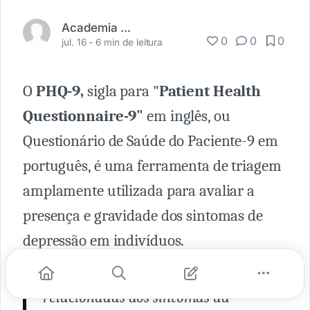
Academia Médica
0
0
0
jul. 16 -
6 min de leitura
O
PHQ-9,
sigla para "
Patient Health
Questionnaire-9"
em inglês, ou
Questionário de Saúde do Paciente-9 em
português, é uma ferramenta de triagem
amplamente utilizada para avaliar a
presença e gravidade dos sintomas de
depressão em indivíduos.
O PHQ-9 consiste em nove perguntas
relacionadas aos sintomas da