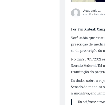
Academia Médica
mai. 27 -
1 min de l
Por Yan Kubiak Canq
Você sabia que exist
prescrição de medicam
se da prescrição do 
No dia 25/05/2021 es
Senado Federal. Tal 
tramitação do projeto
Os dados sobre a rej
Senado de maneira o
à iniciativa, enquan
“Eu sei fazer auto