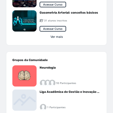
Acessar Curso
Gasometria Arterial: conceitos básicos
31 alunos inscritos
Acessar Curso
Ver mais
Grupos da Comunidade
Neurologia
93 Participantes
Liga Acadêmica de Gestão e Inovação Médica - LAGIM
1 Participantes