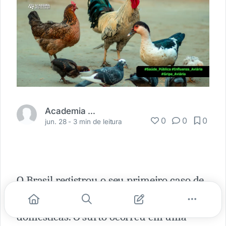
Academia Médica
0
0
0
jun. 28 -
3 min de leitura
O Brasil registrou o seu primeiro caso de
vírus de influenza aviária em aves
domésticas. O surto ocorreu em uma