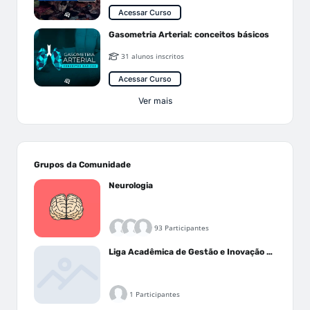
Acessar Curso
Gasometria Arterial: conceitos básicos
31 alunos inscritos
Acessar Curso
Ver mais
Grupos da Comunidade
Neurologia
93 Participantes
Liga Acadêmica de Gestão e Inovação Médica - LAGIM
1 Participantes