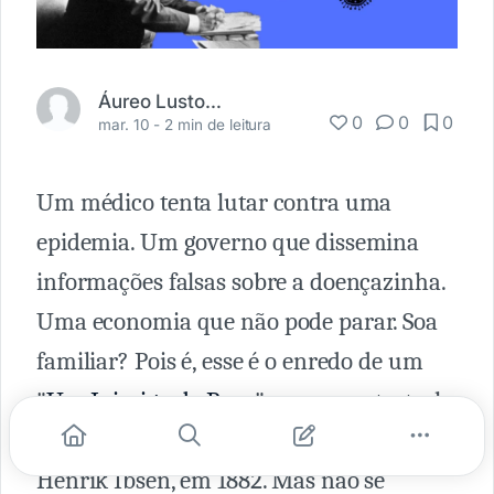
Áureo Lustosa Guérios
0
0
0
mar. 10 -
2 min de leitura
Um médico tenta lutar contra uma
epidemia. Um governo que dissemina
informações falsas sobre a doençazinha.
Uma economia que não pode parar. Soa
familiar? Pois é, esse é o enredo de um
"
Um Inimigo do Povo
" uma peça teatral
escrita pelo dramaturgo norueguês,
Henrik Ibsen, em 1882. Mas não se