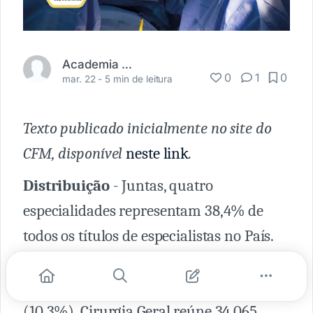
Academia Médica
0
1
0
mar. 22 -
5 min de leitura
Texto publicado inicialmente no site do
CFM, disponível
neste link
.
Distribuição
- Juntas, quatro
especialidades representam 38,4% de
todos os títulos de especialistas no País.
Clínica Médica tem 42.728 titulados, ou
11,2% do total. Pediatria, 39.234 titulados
(10,3%). Cirurgia Geral reúne 34.065