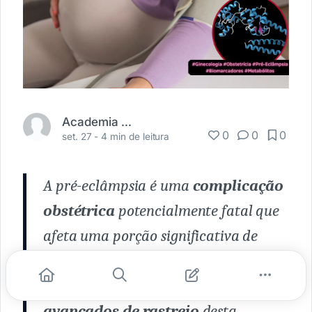
Academia Médica
0
0
0
set. 27 -
4 min de leitura
A pré-eclâmpsia é uma
complicação
obstétrica
potencialmente fatal que
afeta uma porção significativa de
gestantes em todo o mundo.
Atualmente, os
exames mais
avançados de rastreio
desta