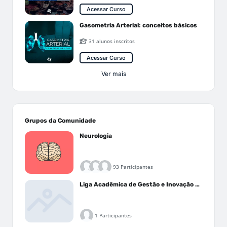
Acessar Curso
Gasometria Arterial: conceitos básicos
31 alunos inscritos
Acessar Curso
Ver mais
Grupos da Comunidade
Neurologia
93 Participantes
Liga Acadêmica de Gestão e Inovação Médica - LAGIM
1 Participantes