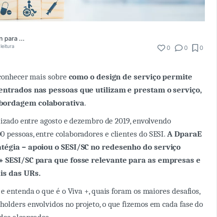
DparaE - Design para Estratégia
leitura
0
0
0
 conhecer mais sobre
como o design de serviço permite
centrados nas pessoas que utilizam e prestam o serviço,
bordagem colaborativa
.
alizado entre agosto e dezembro de 2019, envolvendo
pessoas, entre colaboradores e clientes do SESI.
A DparaE
atégia – apoiou o SESI/SC no redesenho do serviço
 + SESI/SC para que fosse relevante para as empresas e
is das URs.
e entenda o que é o Viva +, quais foram os maiores desafios,
olders envolvidos no projeto, o que fizemos em cada fase do