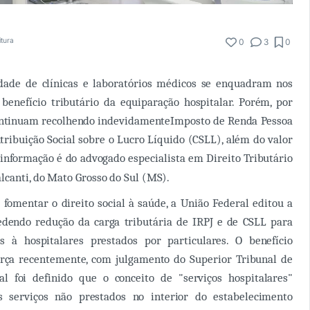
itura
0
3
0
ade de clínicas e laboratórios médicos se enquadram nos
e
benefício tributário da equiparação hospitalar. Porém, por
ontinuam recolhendo indevidamente
Imposto de Renda Pessoa
ntribuição Social sobre o Lucro Líquido (CSLL), além do valor
informação é do advogado especialista em Direito Tributário
lcanti, do Mato Grosso do Sul (MS).
 fomentar o direito social à saúde, a União Federal editou a
cedendo redução da carga tributária de IRPJ e de CSLL para
s à hospitalares prestados por particulares. O benefício
orça recentemente, com julgamento do Superior Tribunal de
al foi definido que o conceito de "serviços hospitalares"
serviços não prestados no interior do estabelecimento