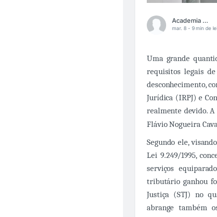
Academia Médica
mar. 8 -
9 min de le
Uma grande quantid
requisitos legais d
desconhecimento, c
Jurídica (IRPJ) e Co
realmente devido. A 
Flávio Nogueira Cava
Segundo ele, visando
Lei 9.249/1995, con
serviços equiparado
tributário ganhou f
Justiça (STJ) no qu
abrange também os 