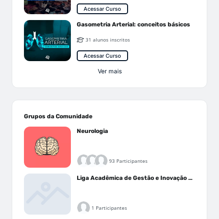
Acessar Curso
Gasometria Arterial: conceitos básicos
31 alunos inscritos
Acessar Curso
Ver mais
Grupos da Comunidade
Neurologia
93 Participantes
Liga Acadêmica de Gestão e Inovação Médica - LAGIM
1 Participantes