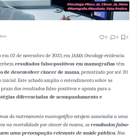
itura
0
0
0
o em 02 de novembro de 2023, em
JAMA Oncology
evidencia
recebem
resultados falso-positivos em mamografias
têm
o de desenvolver câncer de mama
, persistindo por até 20
o inicial. Este achado amplia o entendimento sobre as
 prazo dos resultados falso-positivos e aponta para a
atégias diferenciadas de acompanhamento e
mas de rastreamento mamográfico estejam associados a uma
tiva na mortalidade por câncer de mama, os
resultados falso-
ituem uma preocupação relevante de saúde pública.
Nos