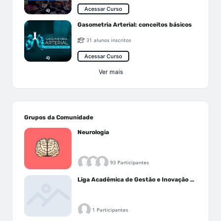
Acessar Curso
Gasometria Arterial: conceitos básicos
31 alunos inscritos
Acessar Curso
Ver mais
Grupos da Comunidade
Neurologia
93 Participantes
Liga Acadêmica de Gestão e Inovação Médica - LAGIM
1 Participantes