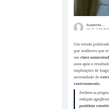
Academia Médica
nov. 8 -
4 min de le
Um estudo publicad
que mulheres que 
um
risco aumentad
anos após o resultad
implicações de longo
necessidade de
estr
rastreamento.
Embora os progra
redução significa
positivos const