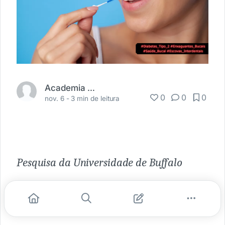
Academia Médica
0
0
0
nov. 6 -
3 min de leitura
Pesquisa da Universidade de Buffalo
destaca a
eficácia de enxaguantes
bucais antimicrobianos e escovas