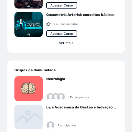
Acessar Curso
Gasometria Arterial: conceitos básicos
31 alunos inscritos
Acessar Curso
Ver mais
Grupos da Comunidade
Neurologia
93 Participantes
Liga Acadêmica de Gestão e Inovação Médica - LAGIM
1 Participantes