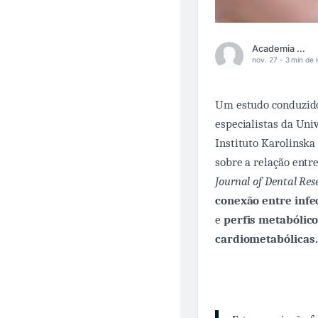
Academia Médica
nov. 27 -
3 min de l
Um estudo conduzido
especialistas da Uni
Instituto Karolinska
sobre a relação entr
Journal of Dental Re
conexão entre infe
e
perfis metabólico
cardiometabólicas.