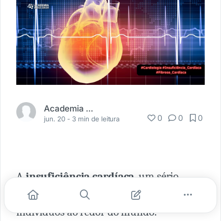
Academia Médica
0
0
0
jun. 20 -
3 min de leitura
A
insuficiência cardíaca
, um sério
desafio de saúde global, afeta milhões de
indivíduos ao redor do mundo.