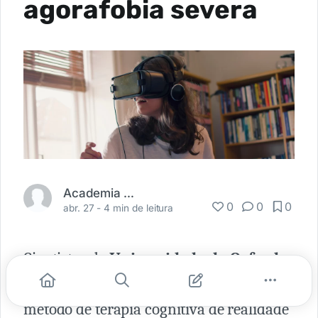
agorafobia severa
Academia Médica
0
0
0
abr. 27 -
4 min de leitura
Cientistas da
Universidade de Oxford
,
no Reino Unido, desenvolveram um
método de terapia cognitiva de realidade