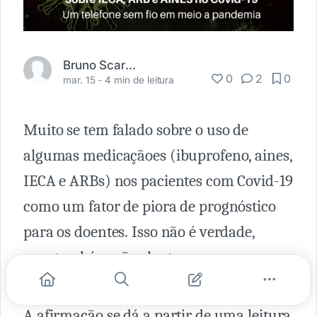
Bruno Scarpellini
0
2
0
mar. 15 -
4 min de leitura
Muito se tem falado sobre o uso de
algumas medicaçãoes (ibuprofeno, aines,
IECA e ARBs) nos pacientes com Covid-19
como um fator de piora de prognóstico
para os doentes. Isso não é verdade,
mas também não chega a ser uma
fakenews.
A afirmação se dá a partir de uma leitura