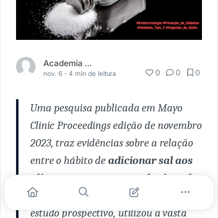
Academia Médica
0
0
0
nov. 6 -
4 min de leitura
Uma pesquisa publicada em
Mayo
Clinic Proceedings edição de novembro
2023,
traz evidências sobre a relação
entre o hábito de
adicionar sal aos
alimentos
e o
aumento do risco de
desenvolver diabetes tipo 2
(T2D). O
estudo prospectivo, utilizou a vasta