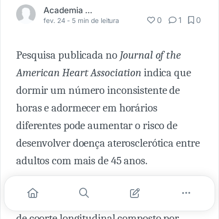
Academia Médica
0
1
0
fev. 24 -
5 min de leitura
Pesquisa publicada no
Journal of the
American Heart Association
indica que
dormir um número inconsistente de
horas e adormecer em horários
diferentes pode aumentar o risco de
desenvolver doença aterosclerótica entre
adultos com mais de 45 anos.
O estudo utilizou dados do MESA (
Multi-
Ethnic Study of Atherosclerosis
), pesquisa
de coorte longitudinal composto por