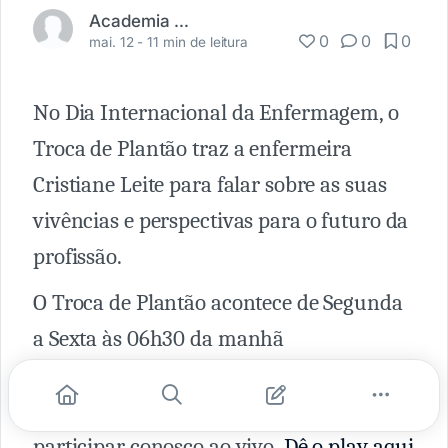
Academia Médica
0
0
0
mai. 12 -
11 min de leitura
No Dia Internacional da Enfermagem, o
Troca de Plantão traz a enfermeira
Cristiane Leite para falar sobre as suas
vivências e perspectivas para o futuro da
profissão.
O Troca de Plantão acontece de Segunda
a Sexta às 06h30 da manhã
no
Clubhouse
e é transformado em
Podcast para você que não pode
participar conosco ao vivo.
Dê o play aqui