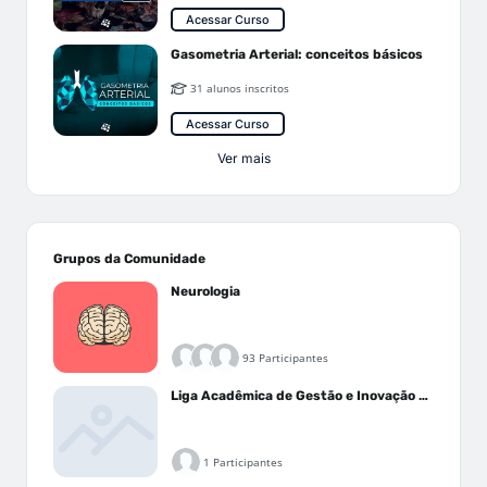
Acessar Curso
Gasometria Arterial: conceitos básicos
31 alunos inscritos
Acessar Curso
Ver mais
Grupos da Comunidade
Neurologia
93 Participantes
Liga Acadêmica de Gestão e Inovação Médica - LAGIM
1 Participantes