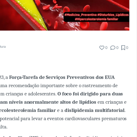
itura
0
0
0
23, a
Força-Tarefa de Serviços Preventivos dos EUA
uma recomendação importante sobre o rastreamento de
 em crianças e adolescentes.
O foco foi dirigido para duas
am níveis anormalmente altos de lipídios
em crianças e
rcolesterolemia familiar
e a
dislipidemia multifatorial
.
potencial para levar a eventos cardiovasculares prematuros
lta.