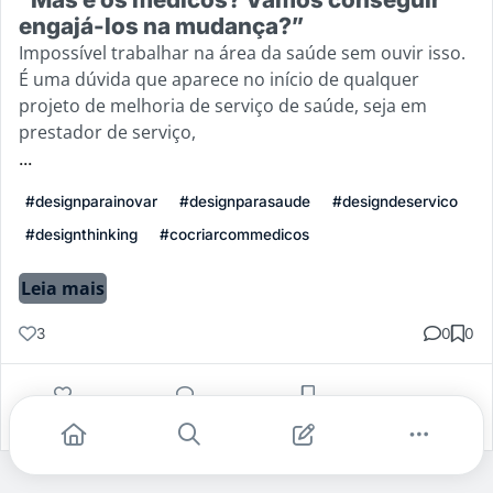
engajá-los na mudança?”
Impossível trabalhar na área da saúde sem ouvir isso.
É uma dúvida que aparece no início de qualquer
projeto de melhoria de serviço de saúde, seja em
prestador de serviço,
...
#designparainovar
#designparasaude
#designdeservico
#designthinking
#cocriarcommedicos
Leia mais
3
0
0
Gostei
Comentar
Salvar