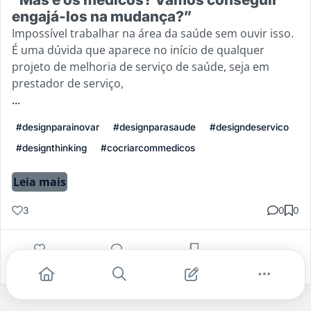
engajá-los na mudança?”
Impossível trabalhar na área da saúde sem ouvir isso.
É uma dúvida que aparece no início de qualquer
projeto de melhoria de serviço de saúde, seja em
prestador de serviço,
...
#designparainovar
#designparasaude
#designdeservico
#designthinking
#cocriarcommedicos
Leia mais
3
0
0
Gostei
Comentar
Salvar