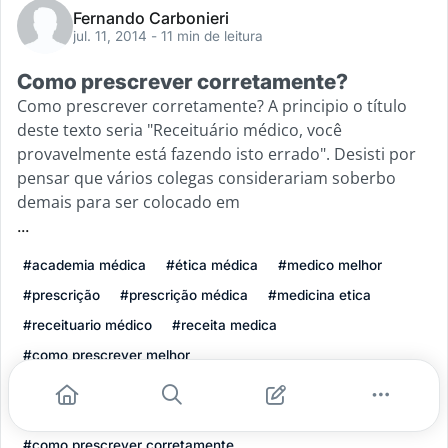
Fernando Carbonieri
jul. 11, 2014
- 11 min de leitura
Como prescrever corretamente?
Como prescrever corretamente? A principio o título
deste texto seria "Receituário médico, você
provavelmente está fazendo isto errado". Desisti por
pensar que vários colegas considerariam soberbo
demais para ser colocado em
...
#academia médica
#ética médica
#medico melhor
#prescrição
#prescrição médica
#medicina etica
#receituario médico
#receita medica
#como prescrever melhor
#como fazer um receituário médico corretamente
#receituario medico eletronico
#como prescrever corretamente