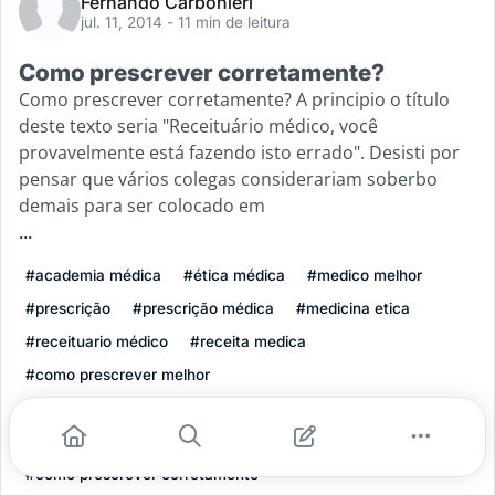
Fernando Carbonieri
jul. 11, 2014
- 11 min de leitura
Como prescrever corretamente?
Como prescrever corretamente? A principio o título
deste texto seria "Receituário médico, você
provavelmente está fazendo isto errado". Desisti por
pensar que vários colegas considerariam soberbo
demais para ser colocado em
...
#academia médica
#ética médica
#medico melhor
#prescrição
#prescrição médica
#medicina etica
#receituario médico
#receita medica
#como prescrever melhor
#como fazer um receituário médico corretamente
#receituario medico eletronico
#como prescrever corretamente