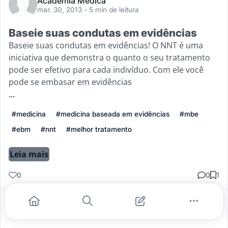
Academia Médica
mar. 30, 2013
- 5 min de leitura
Baseie suas condutas em evidências
Baseie suas condutas em evidências! O NNT é uma
iniciativa que demonstra o quanto o seu tratamento
pode ser efetivo para cada indivíduo. Com ele você
pode se embasar em evidências
...
#medicina
#medicina baseada em evidências
#mbe
#ebm
#nnt
#melhor tratamento
Leia mais
0
0
1
Gostei
Comentar
Salvar