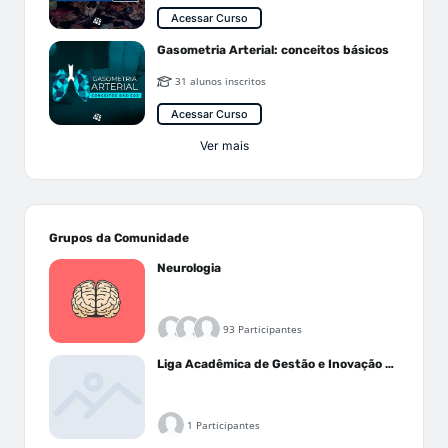
Acessar Curso
Gasometria Arterial: conceitos básicos
31 alunos inscritos
Acessar Curso
Ver mais
Grupos da Comunidade
Neurologia
93 Participantes
Liga Acadêmica de Gestão e Inovação Médica - LAGIM
1 Participantes