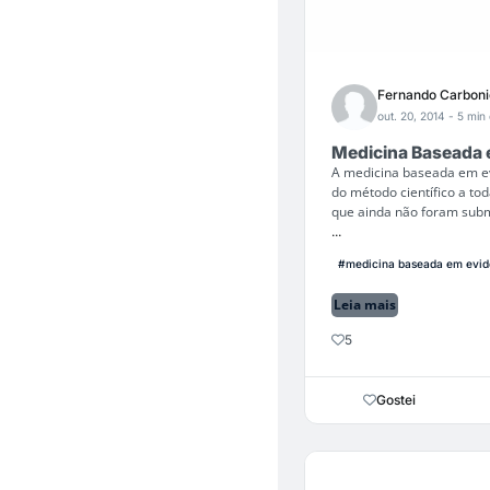
Fernando Carboni
out. 20, 2014
- 5 min 
Medicina Baseada 
A medicina baseada em ev
do método científico a to
que ainda não foram subme
...
#medicina baseada em evid
Leia mais
5
Gostei