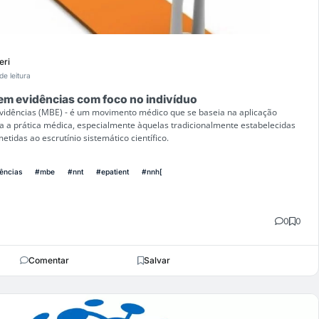
eri
de leitura
em evidências com foco no indivíduo
idências (MBE) - é um movimento médico que se baseia na aplicação
da a prática médica, especialmente àquelas tradicionalmente estabelecidas
tidas ao escrutínio sistemático científico.
ências
#mbe
#nnt
#epatient
#nnh[
0
0
Comentar
Salvar