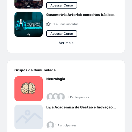
Acessar Curso
Gasometria Arterial: conceitos básicos
31 alunos inscritos
Acessar Curso
Ver mais
Grupos da Comunidade
Neurologia
93 Participantes
Liga Acadêmica de Gestão e Inovação Médica - LAGIM
1 Participantes