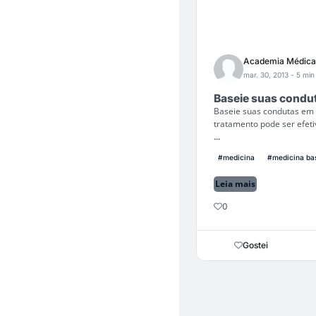
Academia Médica
mar. 30, 2013
- 5 min 
Baseie suas condu
Baseie suas condutas em 
tratamento pode ser efet
...
#medicina
#medicina ba
Leia mais
0
Gostei