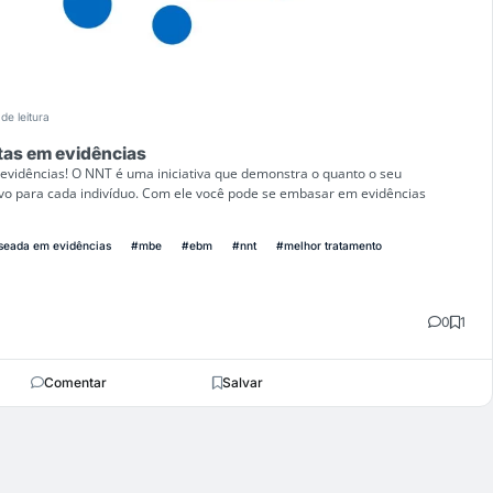
de leitura
tas em evidências
evidências! O NNT é uma iniciativa que demonstra o quanto o seu
ivo para cada indivíduo. Com ele você pode se embasar em evidências
seada em evidências
#mbe
#ebm
#nnt
#melhor tratamento
0
1
Comentar
Salvar