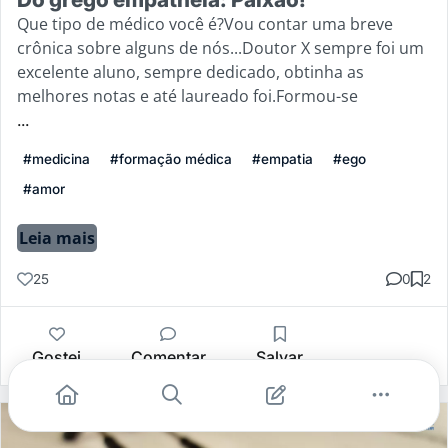
Que tipo de médico você é?Vou contar uma breve
crônica sobre alguns de nós...Doutor X sempre foi um
excelente aluno, sempre dedicado, obtinha as
melhores notas e até laureado foi.Formou-se
...
#medicina
#formação médica
#empatia
#ego
#amor
Leia mais
25
0
2
Gostei
Comentar
Salvar