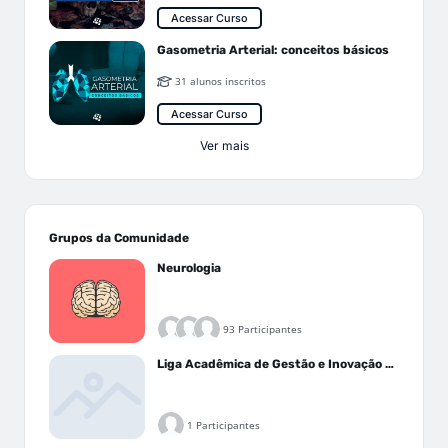
Acessar Curso
Gasometria Arterial: conceitos básicos
31 alunos inscritos
Acessar Curso
Ver mais
Grupos da Comunidade
Neurologia
93 Participantes
Liga Acadêmica de Gestão e Inovação Médica - LAGIM
1 Participantes