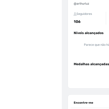
@arthurluz
Seguidores
106
Níveis alcançados
Parece que não há
Medalhas alcançada
Encontre-me