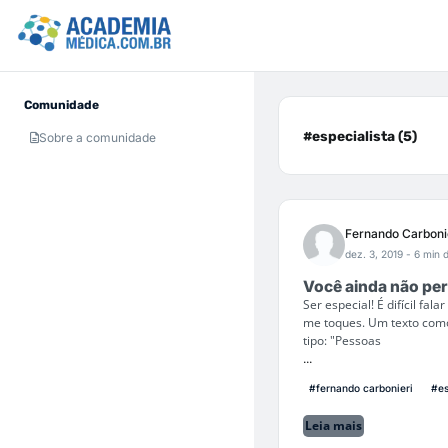
Comunidade
#especialista (5)
Sobre a comunidade
Fernando Carboni
dez. 3, 2019
- 6 min d
Você ainda não per
Ser especial! É difícil fa
me toques. Um texto como
tipo: "Pessoas
...
#fernando carbonieri
#es
Leia mais