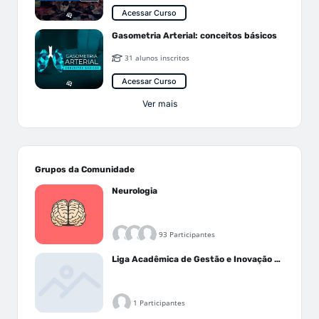
Acessar Curso
Gasometria Arterial: conceitos básicos
31 alunos inscritos
Acessar Curso
Ver mais
Grupos da Comunidade
Neurologia
93 Participantes
Liga Acadêmica de Gestão e Inovação Médica - LAGIM
1 Participantes