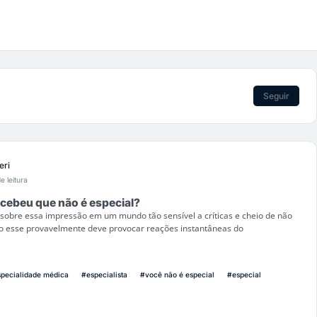
Seguir
eri
e leitura
cebeu que não é especial?
lar sobre essa impressão em um mundo tão sensível a críticas e cheio de não
 esse provavelmente deve provocar reações instantâneas do
pecialidade médica
#especialista
#você não é especial
#especial