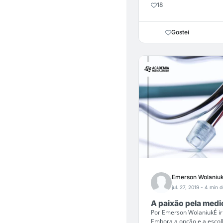
18
Gostei
Emerson Wolaniu
jul. 27, 2019
- 4 min d
A paixão pela medi
Por Emerson WolaniukÉ irr
Embora a opção e a escolh