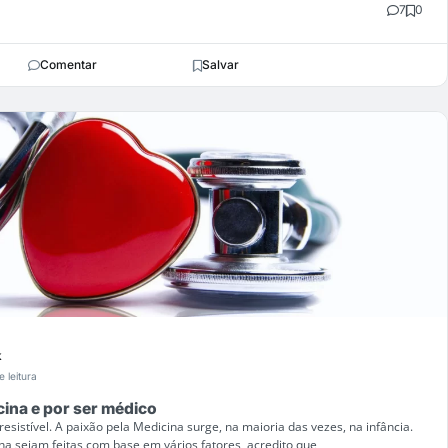
7
0
Comentar
Salvar
k
e leitura
cina e por ser médico
esistível. A paixão pela Medicina surge, na maioria das vezes, na infância.
a sejam feitas com base em vários fatores, acredito que