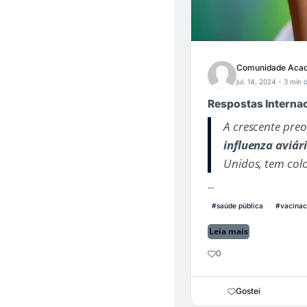
Comunidade Acad
jul. 14, 2024
- 3 min d
Respostas Internac
A crescente pr
influenza aviár
Unidos, tem col
...
#saúde pública
#vacina
Leia mais
0
Gostei