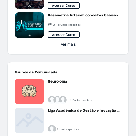
Acessar Curso
Gasometria Arterial: conceitos básicos
31 alunos inscritos
Acessar Curso
Ver mais
Grupos da Comunidade
Neurologia
93 Participantes
Liga Acadêmica de Gestão e Inovação Médica - LAGIM
1 Participantes