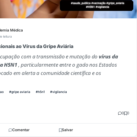
emia Médica
e leitura
ionais ao Vírus da Gripe Aviária
eocupação com a transmissão e mutação do
vírus da
ia
H5N1
, particularmente entre o gado nos Estados
ocado em alerta a comunidade científica e os
cao
#gripe aviaria
#h5n1
#vigilancia
0
0
Comentar
Salvar