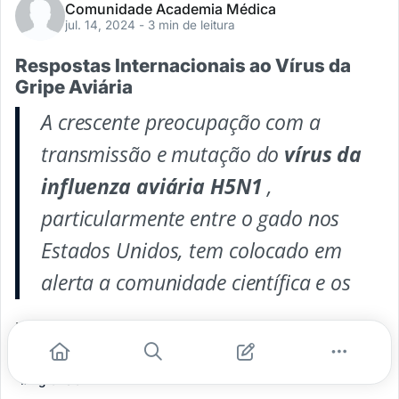
Comunidade Academia Médica
jul. 14, 2024
- 3 min de leitura
Respostas Internacionais ao Vírus da
Gripe Aviária
A crescente preocupação com a
transmissão e mutação do
vírus da
influenza aviária
H5N1
,
particularmente entre o gado nos
Estados Unidos, tem colocado em
alerta a comunidade científica e os
...
#saúde pública
#vacinacao
#gripe aviaria
#h5n1
#vigilancia