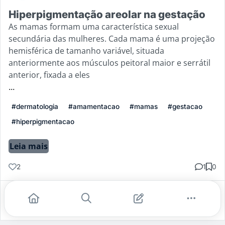
Hiperpigmentação areolar na gestação
As mamas formam uma característica sexual
secundária das mulheres. Cada mama é uma projeção
hemisférica de tamanho variável, situada
anteriormente aos músculos peitoral maior e serrátil
anterior, fixada a eles
...
#dermatologia
#amamentacao
#mamas
#gestacao
#hiperpigmentacao
Leia mais
2
1
0
Gostei
Comentar
Salvar