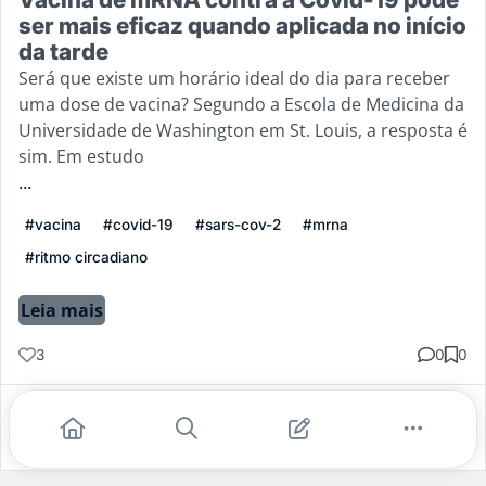
ser mais eficaz quando aplicada no início
da tarde
Será que existe um horário ideal do dia para receber
uma dose de vacina? Segundo a Escola de Medicina da
Universidade de Washington em St. Louis, a resposta é
sim. Em estudo
...
#vacina
#covid-19
#sars-cov-2
#mrna
#ritmo circadiano
Leia mais
3
0
0
Gostei
Comentar
Salvar