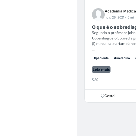
Academia Médica
nov. 26, 2021
- 5 min 
O que é o sobredia
Segundo o professor John
Copenhague o Sobrediagnó
(I) nunca causariam danos
...
#paciente
#medicina
Leia mais
2
Gostei