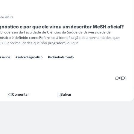
de leitura
gnóstico e por que ele virou um descritor MeSH oficial?
 Brodersen da Faculdade de Ciências da Saúde da Universidade de
stico é definido como:Refere-se à identificação de anormalidades que:
; (II) anormalidades que não progridem, ou que
#saúde
#sobrediagnostico
#sobretratamento
0
0
Comentar
Salvar