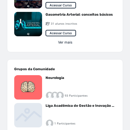
Acessar Curso
Gasometria Arterial: conceitos básicos
31 alunos inscritos
Acessar Curso
Ver mais
Grupos da Comunidade
Neurologia
93 Participantes
Liga Acadêmica de Gestão e Inovação Médica - LAGIM
1 Participantes