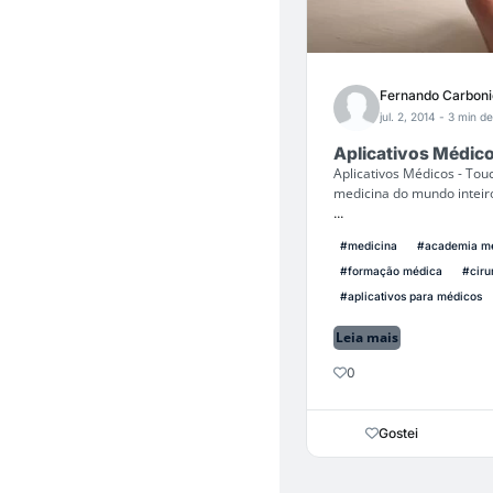
Fernando Carboni
jul. 2, 2014
- 3 min de
Aplicativos Médic
Aplicativos Médicos - Tou
medicina do mundo inteiro
...
#medicina
#academia m
#formação médica
#ciru
#aplicativos para médicos
Leia mais
0
Gostei