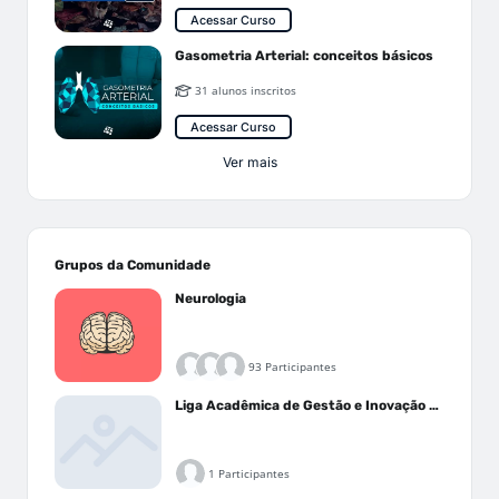
Acessar Curso
Gasometria Arterial: conceitos básicos
31 alunos inscritos
Acessar Curso
Ver mais
Grupos da Comunidade
Neurologia
93 Participantes
Liga Acadêmica de Gestão e Inovação Médica - LAGIM
1 Participantes