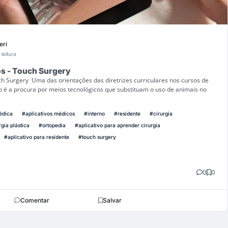
eri
 leitura
os - Touch Surgery
ch Surgery Uma das orientações das diretrizes curriculares nos cursos de
 é a procura por meios tecnológicos que substituam o uso de animais no
édica
#aplicativos médicos
#interno
#residente
#cirurgia
rgia plástica
#ortopedia
#aplicativo para aprender cirurgia
#aplicativo para residente
#touch surgery
0
0
Comentar
Salvar