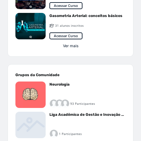
Acessar Curso
Gasometria Arterial: conceitos básicos
31 alunos inscritos
Acessar Curso
Ver mais
Grupos da Comunidade
Neurologia
93 Participantes
Liga Acadêmica de Gestão e Inovação Médica - LAGIM
1 Participantes