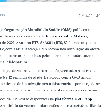
itura
0
0
0
, a
Organização Mundial da Saúde (OMS)
publicou um
 diretrizes sobre o uso da
1ª vacina contra Malária,
 de 2021. A
vacina RTS, S/AS01 (RTS, S)
é uma conquista
 e, com a atualização, a OMS recomenda ampliação da oferta
vem em áreas conhecidas pelas altas e moderadas taxas de
ia P. falciparum.
dação da vacina vale para os bebês, vacinados pela 1ª vez
re 6 e 12 semanas de idade. De acordo com a OMS, ainda
a eficácia da imunização nesta faixa etária e, por isso, não se
tação de pilotos ou a introdução da vacina para os bebês.
ões da OMS estão disponíveis na
plataforma MAGICapp
.
e a eficácia da vacina e informações sobre o método utilizado