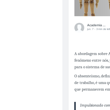
Academia Médica
jun. 7 -
3 min de lei
A abordagem sobre A
fenômeno entre nós, 
para o sistema de sa
O absenteísmo, defin
de trabalho, é uma q
que permanecem em a
Impulsionado com