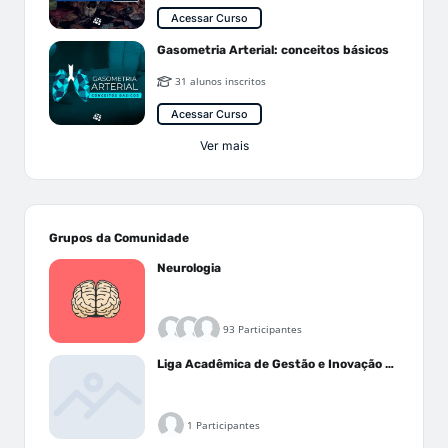
Acessar Curso
Gasometria Arterial: conceitos básicos
31 alunos inscritos
Acessar Curso
Ver mais
Grupos da Comunidade
Neurologia
93 Participantes
Liga Acadêmica de Gestão e Inovação Médica - LAGIM
1 Participantes