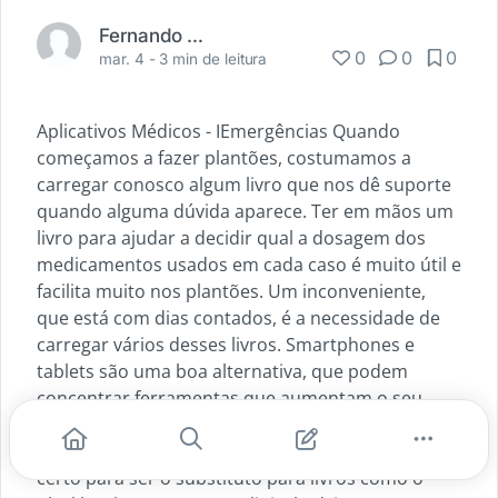
Fernando Carbonieri
0
0
0
mar. 4 -
3 min de leitura
Aplicativos Médicos - IEmergências Quando
começamos a fazer plantões, costumamos a
carregar conosco algum livro que nos dê suporte
quando alguma dúvida aparece. Ter em mãos um
livro para ajudar a decidir qual a dosagem dos
medicamentos usados em cada caso é muito útil e
facilita muito nos plantões. Um inconveniente,
que está com dias contados, é a necessidade de
carregar vários desses livros. Smartphones e
tablets são uma boa alternativa, que podem
concentrar ferramentas que aumentam o seu
arsenal usado nos plantões de pronto
atendimento. O iEmergências está no caminho
certo para ser o substituto para livros como o