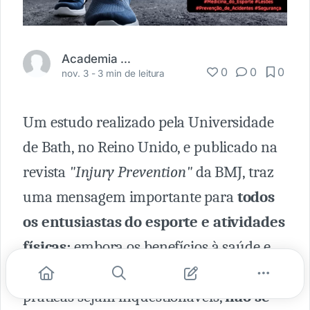
Academia Médica
0
0
0
nov. 3 -
3 min de leitura
Um estudo realizado pela Universidade
de Bath, no Reino Unido, e publicado na
revista
"Injury Prevention"
da BMJ, traz
uma mensagem importante para
todos
os entusiastas do esporte e atividades
físicas:
embora os benefícios à saúde e
bem-estar proporcionados por essas
práticas sejam inquestionáveis,
não se