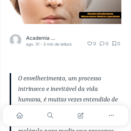
Academia Médica
0
0
0
ago. 31 -
3 min de leitura
O envelhecimento, um processo
intrínseco e inevitável da vida
humana, é muitas vezes entendido de
diversas formas, dificultando a
identificação de um único método ou
molécula para medir seus processos.