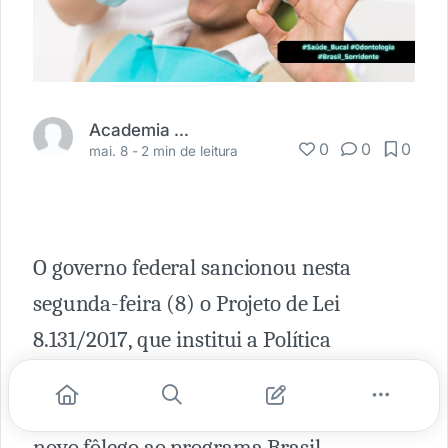
Academia Médica
0
0
0
mai. 8 -
2 min de leitura
O governo federal sancionou nesta
segunda-feira (8) o Projeto de Lei
8.131/2017, que institui a Política
Nacional de Saúde Bucal no âmbito do
Sistema Único de Saúde (SUS), dando um
novo fôlego ao programa Brasil