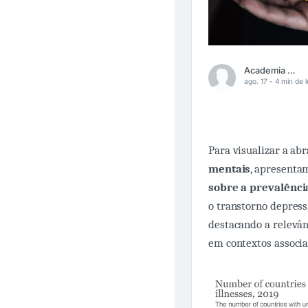
Academia Médica
ago. 17 -
4 min de l
Para visualizar a ab
mentais
, apresenta
sobre a prevalênci
o transtorno depres
destacando a relevân
em contextos associ