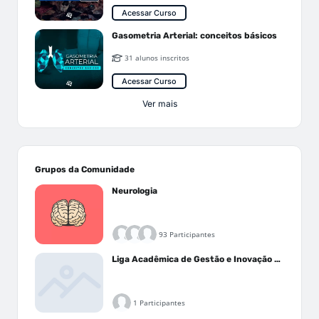
Acessar Curso
Gasometria Arterial: conceitos básicos
31 alunos inscritos
Acessar Curso
Ver mais
Grupos da Comunidade
Neurologia
93 Participantes
Liga Acadêmica de Gestão e Inovação Médica - LAGIM
1 Participantes