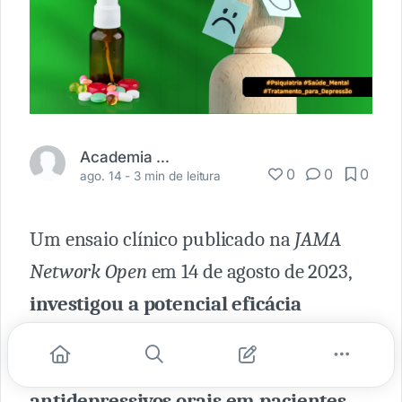
Academia Médica
0
0
0
ago. 14 -
3 min de leitura
Um ensaio clínico publicado na
JAMA
Network Open
em 14 de agosto de 2023,
investigou a potencial eficácia
da escetamina ou esketamina, na
melhoria da resposta a
antidepressivos orais em pacientes