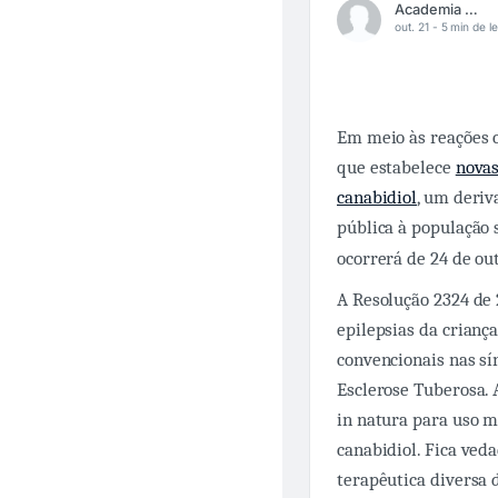
Academia Médica
out. 21 -
5 min de le
Em meio às reações 
que estabelece
novas
canabidiol
, um deri
pública à população 
ocorrerá de 24 de ou
A Resolução 2324 de 
epilepsias da crianç
convencionais nas s
Esclerose Tuberosa.
in natura para uso m
canabidiol. Fica ved
terapêutica diversa 