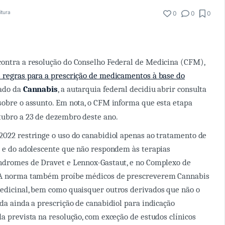
itura
0
0
0
contra a resolução do Conselho Federal de Medicina (CFM),
 regras para a prescrição de medicamentos à base do
vado da
Cannabis
, a autarquia federal decidiu abrir consulta
sobre o assunto. Em nota, o CFM informa que esta etapa
tubro a 23 de dezembro deste ano.
2022 restringe o uso do canabidiol apenas ao tratamento de
a e do adolescente que não respondem às terapias
índromes de Dravet e Lennox-Gastaut, e no Complexo de
 A norma também proíbe médicos de prescreverem Cannabis
edicinal, bem como quaisquer outros derivados que não o
ada ainda a prescrição de canabidiol para indicação
da prevista na resolução, com exceção de estudos clínicos