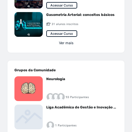
Acessar Curso
Gasometria Arterial: conceitos básicos
31 alunos inscritos
Acessar Curso
Ver mais
Grupos da Comunidade
Neurologia
93 Participantes
Liga Acadêmica de Gestão e Inovação Médica - LAGIM
1 Participantes